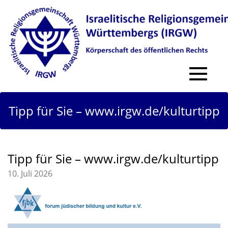
Toggle
navigat
Tipp für Sie – www.irgw.de/kulturtipp
Tipp für Sie – www.irgw.de/kulturtipp
10. Juli 2026