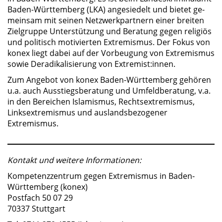
Baden-Württemberg (LKA) angesiedelt und bietet ge­
mein­sam mit seinen Netz­werk­part­nern ei­ner brei­ten
Ziel­grup­pe Un­ter­stüt­zung und Be­ra­tung ge­gen re­li­gi­ös
und po­li­tisch mo­ti­vier­ten Ex­tre­mis­mus. Der Fokus von
konex liegt dabei auf der Vorbeugung von Extremismus
sowie Deradikalisierung von Extremist:innen.
Zum Angebot von konex Baden-Württemberg gehören
u.a. auch Ausstiegsberatung und Umfeldberatung, v.a.
in den Bereichen Islamismus, Rechtsextremismus,
Linksextremismus und auslandsbezogener
Extremismus.
Kontakt und weitere Informationen:
Kompetenzzentrum gegen Extremismus in Baden-
Württemberg (konex)
Postfach 50 07 29
70337 Stuttgart