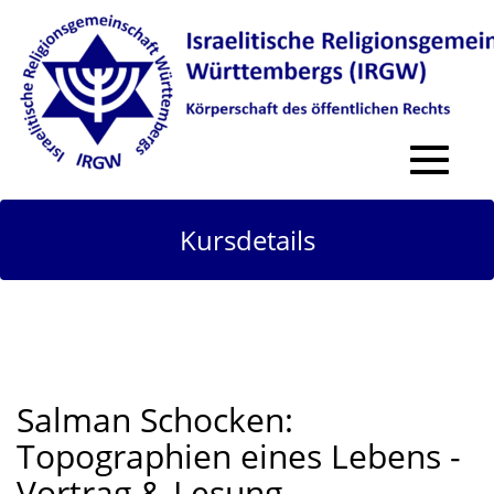
Toggle
navigat
Kursdetails
Salman Schocken:
Topographien eines Lebens -
Vortrag & Lesung