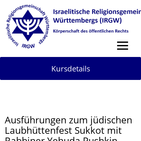
Toggle
navigat
Kursdetails
Ausführungen zum jüdischen
Laubhüttenfest Sukkot mit
Rabbiner Yehuda Pushkin