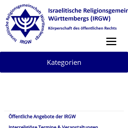
Toggle
navigat
Kategorien
Öffentliche Angebote der IRGW
Interreligiöse Termine & Veranstaltungen