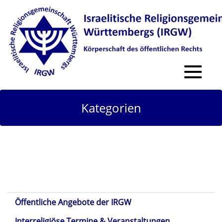
Toggle
navigat
Kategorien
Öffentliche Angebote der IRGW
Interreligiöse Termine & Veranstaltungen