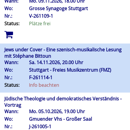
Wann:
Mo.
09.11.2026, 18.00 Uhr
Wo:
Grosse Synagoge Stuttgart
Nr.:
V-261109-1
Status:
Plätze frei
Jews under Cover - Eine szenisch-musikalische Lesung
mit Stéphane Bittoun
Wann:
Sa.
14.11.2026, 20.00 Uhr
Wo:
Stuttgart - Freies Musikzentrum (FMZ)
Nr.:
F-261114-1
Status:
Info beachten
Jüdische Theologie und demokratisches Verständnis -
Vortrag
Wann:
Mo.
05.10.2026, 19.00 Uhr
Wo:
Gmuender Vhs - Großer Saal
Nr.:
J-261005-1