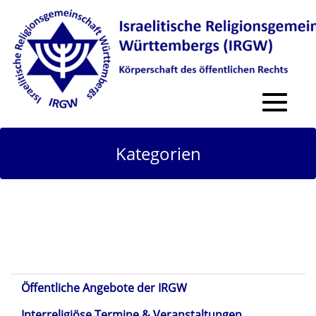
Toggle
navigat
Kategorien
Öffentliche Angebote der IRGW
Interreligiöse Termine & Veranstaltungen