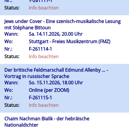
Nr.:
Y-261111-1
Status:
Info beachten
Jews under Cover - Eine szenisch-musikalische Lesung
mit Stéphane Bittoun
Wann:
Sa.
14.11.2026, 20.00 Uhr
Wo:
Stuttgart - Freies Musikzentrum (FMZ)
Nr.:
F-261114-1
Status:
Info beachten
Der britische Feldmarschall Edmund Allenby … -
Vortrag in russischer Sprache
Wann:
So.
15.11.2026, 18.00 Uhr
Wo:
Online (per ZOOM)
Nr.:
F-261115-1
Status:
Info beachten
Chaim Nachman Bialik - der hebräische
Nationaldichter