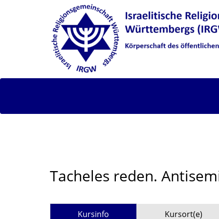
Tacheles reden. Antisem
Kursinfo
Kursort(e)