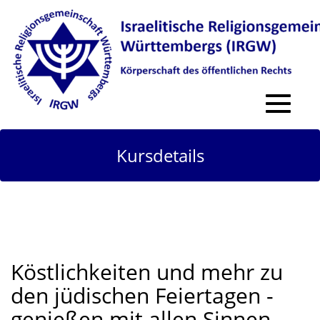
Toggle
navigat
Kursdetails
Köstlichkeiten und mehr zu
den jüdischen Feiertagen -
genießen mit allen Sinnen