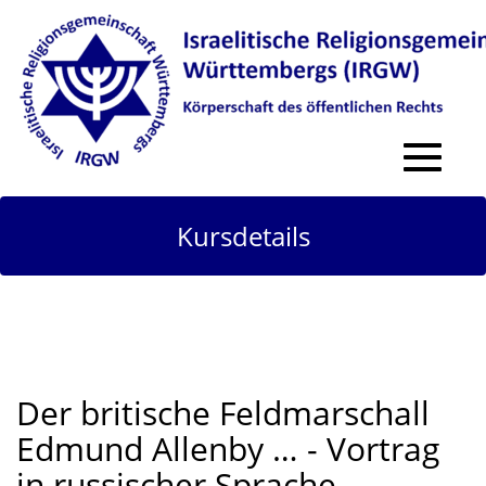
Toggle
navigat
Kursdetails
Der britische Feldmarschall
Edmund Allenby … - Vortrag
in russischer Sprache