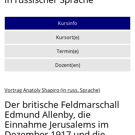
Kursinfo
Kursort(e)
Termin(e)
Dozent(en)
Vortrag Anatoly Shapiro (in russ. Sprache)
Der britische Feldmarschall
Edmund Allenby, die
Einnahme Jerusalems im
Dezember 1917 und die