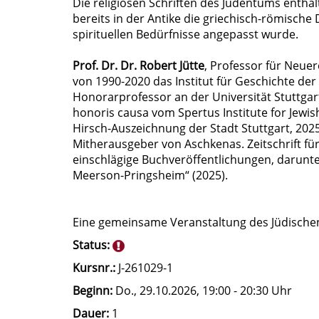
Die religiösen Schriften des Judentums enthalt
bereits in der Antike die griechisch-römische 
spirituellen Bedürfnisse angepasst wurde.
Prof. Dr. Dr. Robert Jütte
, Professor für Neuer
von 1990-2020 das Institut für Geschichte der
Honorarprofessor an der Universität Stuttgart
honoris causa vom Spertus Institute for Jewis
Hirsch-Auszeichnung der Stadt Stuttgart, 2025
Mitherausgeber von Aschkenas. Zeitschrift für
einschlägige Buchveröffentlichungen, darunte
Meerson-Pringsheim“ (2025).
Eine gemeinsame Veranstaltung des Jüdisch
Status:
Kursnr.:
J-261029-1
Beginn:
Do.
, 29.10.2026, 19:00 - 20:30 Uhr
Dauer:
1