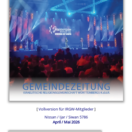
[
Vollversion für IRGW-Mitglieder
]
Nissan / Ijar / Siwan 5786
April / Mai 2026