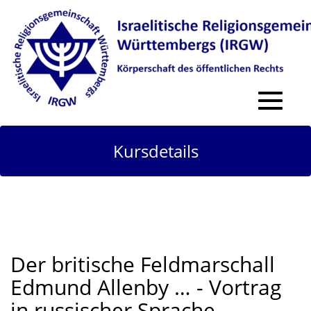
Toggle
navigat
Kursdetails
Der britische Feldmarschall
Edmund Allenby … - Vortrag
in russischer Sprache