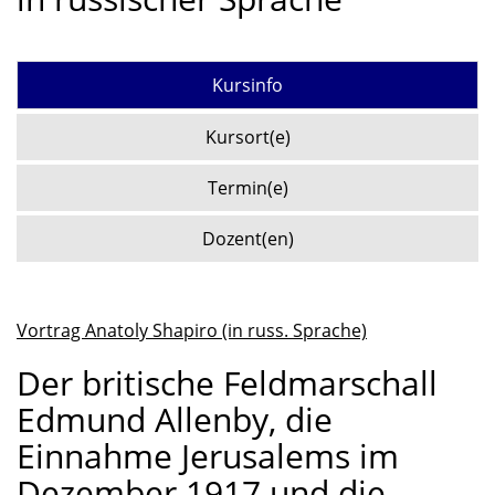
Kursinfo
Kursort(e)
Termin(e)
Dozent(en)
Vortrag Anatoly Shapiro (in russ. Sprache)
Der britische Feldmarschall
Edmund Allenby, die
Einnahme Jerusalems im
Dezember 1917 und die