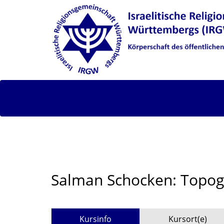
Salman Schocken: Topogr
Kursinfo
Kursort(e)