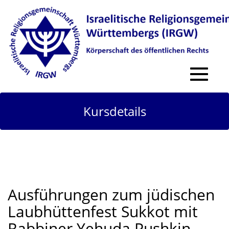
Toggle
navigat
Kursdetails
Ausführungen zum jüdischen
Laubhüttenfest Sukkot mit
Rabbiner Yehuda Pushkin