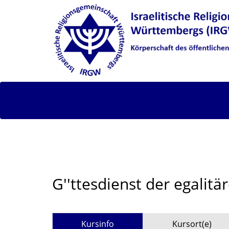
G''ttesdienst der egalit
Kursinfo
Kursort(e)