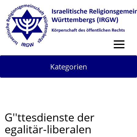
Toggle
navigat
Kategorien
G''ttesdienste der
egalitär-liberalen