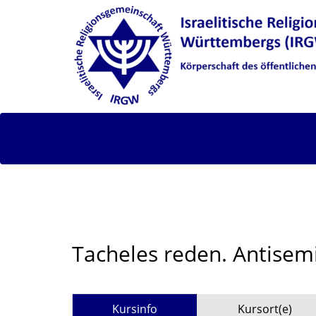
Tacheles reden. Antisem
Kursinfo
Kursort(e)